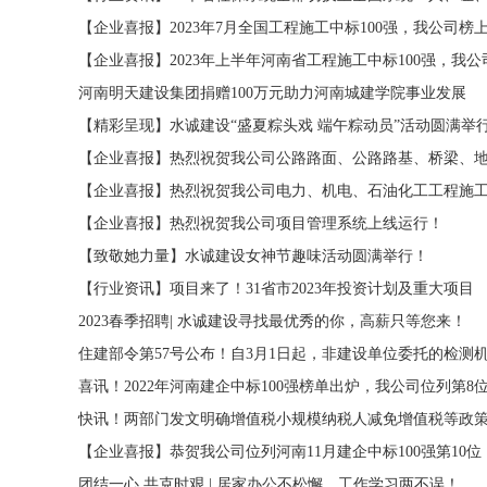
【企业喜报】2023年7月全国工程施工中标100强，我公司榜
【企业喜报】2023年上半年河南省工程施工中标100强，我公
河南明天建设集团捐赠100万元助力河南城建学院事业发展
【精彩呈现】水诚建设“盛夏粽头戏 端午粽动员”活动圆满举
【企业喜报】热烈祝贺我公司公路路面、公路路基、桥梁、
【企业喜报】热烈祝贺我公司电力、机电、石油化工工程施
【企业喜报】热烈祝贺我公司项目管理系统上线运行！
【致敬她力量】水诚建设女神节趣味活动圆满举行！
【行业资讯】项目来了！31省市2023年投资计划及重大项目
2023春季招聘| 水诚建设寻找最优秀的你，高薪只等您来！
住建部令第57号公布！自3月1日起，非建设单位委托的检测
喜讯！2022年河南建企中标100强榜单出炉，我公司位列第8
快讯！两部门发文明确增值税小规模纳税人减免增值税等政
【企业喜报】恭贺我公司位列河南11月建企中标100强第10位
团结一心 共克时艰 | 居家办公不松懈，工作学习两不误！