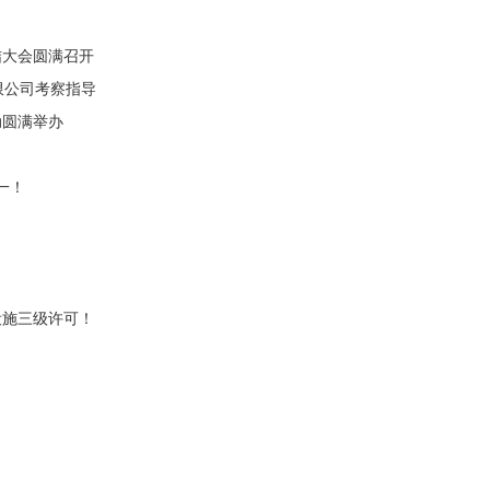
结大会圆满召开
限公司考察指导
动圆满举办
一！
设施三级许可！