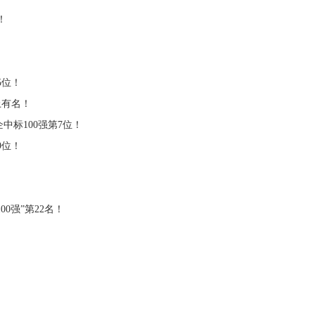
！
5位！
上有名！
中标100强第7位！
9位！
0强”第22名！