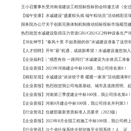
王小召董事长受河南省建设工程招标投标协会特邀主讲《全过
【端午安康】水诚建设“盛夏粽头戏 端午粽动员”活动精彩呈
国务院办公厅关于创新完善体制机制推动招标投标市场规范
热烈祝贺水诚建设取得压力管道GB1/GB2/GC2特种设备生产
【38女神节】“春风十里 不如美丽的你”水诚建设准备了这些
【人才招聘】开年“薪”机遇，成就新希望！水诚建设邀您加
【企业福利】| “感恩有你 一路同行”水诚建设为全体员工准
【企业喜报】2023年河南建企中标100强，我公司排名第8！
【精彩呈现】水诚建设“浓浓饺子香 暖暖一家亲”活动圆满举
【企业喜报】热烈祝贺我公司地基基础、城市及道路照明、
【企业喜报】河南第三季度建企中标100强，我公司排名第4
【企业喜报】河南9月建企中标100强，我公司排名并列第3！
【行业资讯】住建部最新资质标准人员要求（2023版）
【企业喜报】2023年8月全国工程施工中标100强，我公司榜
【行业资讯】31个省社保系统全部切换至全国系统！人、证