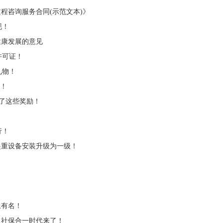
程咨询服务合同(示范文本)》
现！
健康发展的意见
许可证！
礼物！
入！
备了这些奖励！
行！
起重设备安装升级为一级！
！
上有名！
、社保合一时代来了！