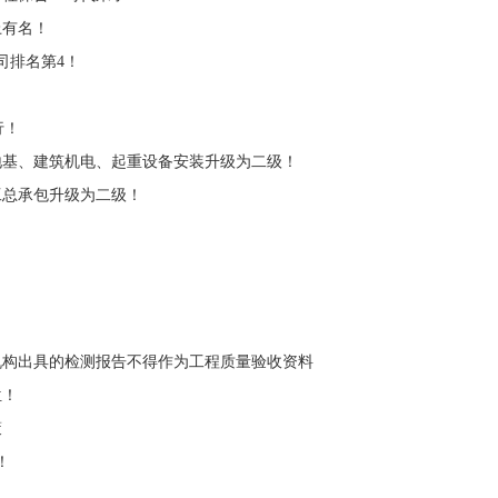
上有名！
司排名第4！
行！
地基、建筑机电、起重设备安装升级为二级！
工总承包升级为二级！
机构出具的检测报告不得作为工程质量验收资料
位！
策
！