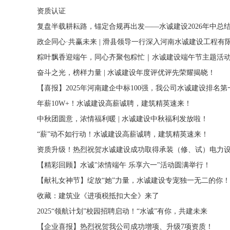
资质认证
复盘半载耕耘路，锚定合规再出发——水诚建设2026年中总
政企同心·共赢未来 | 滑县领导一行深入河南水诚建设工程有
粽叶飘香迎端午，同心齐聚包粽忙｜水诚建设端午节主题活
奋斗之光，榜样力量 | 水诚建设年度评优评先荣耀揭晓！
【喜报】2025年河南建企中标100强，我公司水诚建设排名第
年薪10W+！水诚建设高薪诚聘，建筑精英速来！
中秋团圆意，浓情福利暖 | 水诚建设中秋福利发放啦！
“薪”动不如行动！水诚建设高薪诚聘，建筑精英速来！
资质升级！热烈祝贺水诚建设成功取得承装（修、试）电力
【精彩回顾】水诚"浓情端午 乐享六一"活动圆满举行！
【献礼女神节】绽放“她”力量，水诚建设专宠独一无二的你！
收藏：建筑业《进项税抵扣大全》来了
2025“领航计划”校园招聘启动！“水诚”有你，共建未来
【企业喜报】热烈祝贺我公司成功增项、升级7项资质！