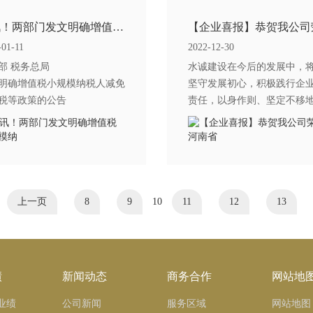
快讯！两部门发文明确增值税小规模纳
-01-11
2022-12-30
部 税务总局
水诚建设在今后的发展中，
明确增值税小规模纳税人减免
坚守发展初心，积极践行企
税等政策的公告
责任，以身作则、坚定不移
际行动践行“诚信经营 奉献社
会”的企业理念。
上一页
8
9
10
11
12
13
绩
新闻动态
商务合作
网站地
业绩
公司新闻
服务区域
网站地图